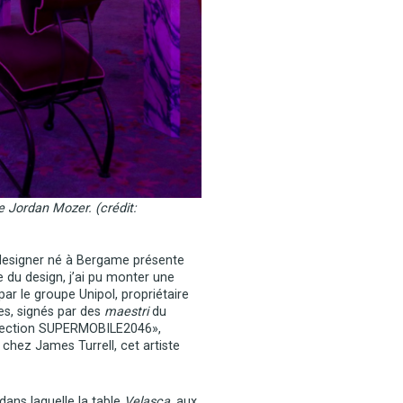
e Jordan Mozer. (crédit:
 designer né à Bergame présente
 du design, j’ai pu monter une
ar le groupe Unipol, propriétaire
es, signés par des
maestri
du
ollection SUPERMOBILE2046»,
n chez James Turrell, cet artiste
dans laquelle la table
Velasca
, aux