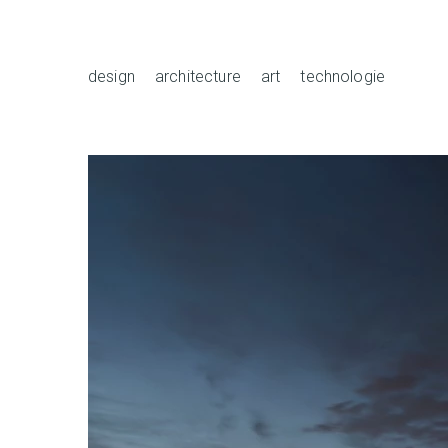
design
architecture
art
technologie