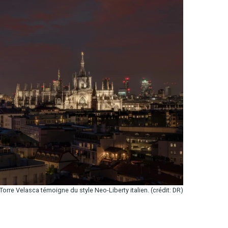
 Torre Velasca témoigne du style Neo-Liberty italien. (crédit: DR)