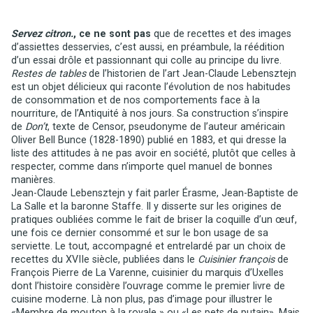
Servez citron.
, ce ne sont pas
que de recettes et des images
d’assiettes desservies, c’est aussi, en préambule, la réédition
d’un essai drôle et passionnant qui colle au principe du livre.
Restes de tables
de l’historien de l’art Jean-Claude Lebensztejn
est un objet délicieux qui raconte l’évolution de nos habitudes
de consommation et de nos comportements face à la
nourriture, de l’Antiquité à nos jours. Sa construction s’inspire
de
Don’t
, texte de Censor, pseudonyme de l’auteur américain
Oliver Bell Bunce (1828-1890) publié en 1883, et qui dresse la
liste des attitudes à ne pas avoir en société, plutôt que celles à
respecter, comme dans n’importe quel manuel de bonnes
manières.
Jean-Claude Lebensztejn y fait parler Érasme, Jean-Baptiste de
La Salle et la baronne Staffe. Il y disserte sur les origines de
pratiques oubliées comme le fait de briser la coquille d’un œuf,
une fois ce dernier consommé et sur le bon usage de sa
serviette. Le tout, accompagné et entrelardé par un choix de
recettes du XVIIe siècle, publiées dans le
Cuisinier françois
de
François Pierre de La Varenne, cuisinier du marquis d’Uxelles
dont l’histoire considère l’ouvrage comme le premier livre de
cuisine moderne. Là non plus, pas d’image pour illustrer le
«Membre de mouton à la royale » ou «Les pets de putain». Mais