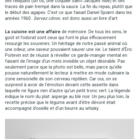
ses reliquats (un os, une coquille Saint-Jacques vide) et ses
traces de pain trempé dans la sauce. La fin du repas, plutôt que
le début des agapes. C’est ce que faisait Daniel Spœrri dans les
années 1960.
Servez citron.
est donc aussi un livre d’art.
La cuisine est une affaire
de mémoire. De tous les sens, le
goût et l’odorat sont ceux qui font le plus efficacement
ressurgir les souvenirs. Un héritage de notre passé animal où
une odeur, une saveur pouvaient sauver une vie. Le talent d’Éric
Poitevin est de réussir à réveiller ce garde-manger mental en
faisant de l’image d’un mets invisible un objet désirable. Pas
seulement parce que la photo est belle, mais parce qu’elle
pousse naturellement le lecteur à mettre en mode culinaire la
zone sensorielle de son cerveau reptilien. Car oui, on se
surprend à avoir de l’émotion devant cette assiette dans
laquelle ne figure rien d’autre qu’un petit tronc vert. La légende
indique le nom du plat: asperge au blé noir. Un peu plus loin, la
recette précise que le légume avant d’être dévoré était
accompagné d’oseille et d’un beurre au whisky.