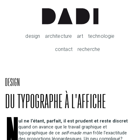
design
architecture
art
technologie
contact
recherche
DESIGN
DU TYPOGRAPHE À L'AFFICHE
N
ul ne l’étant, parfait, il est prudent et reste discret
quand on avance que le travail graphique et
typographique de ce
self-made man
frôle l’exactitude
des proportions léonardesques. Un peu compliqué?